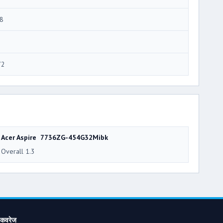
8
72
Acer Aspire 7736ZG-454G32Mibk
Overall 1.3
कवरेज