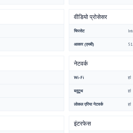
वीडियो प्रोसेसर
चिपसेट
In
आकार (एमबी)
51
नेटवर्क
Wi-Fi
हां
ब्लूटूथ
हां
लोकल एरिया नेटवर्क
हां
इंटरफेस