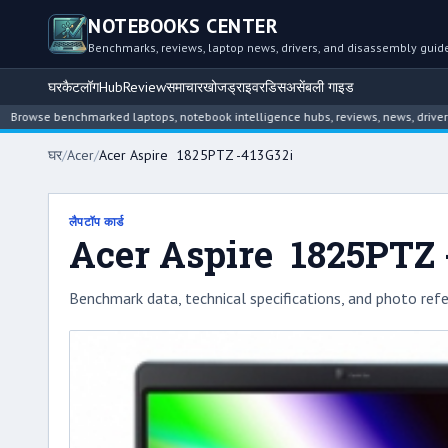
NOTEBOOKS CENTER
Benchmarks, reviews, laptop news, drivers, and disassembly guid
घर
कैटलॉग
Hub
Review
समाचार
खोज
ड्राइवर
डिसअसेंबली गाइड
e benchmarked laptops, notebook intelligence hubs, reviews, news, driver archiv
घर
/
Acer
/
Acer Aspire 1825PTZ -413G32i
लैपटॉप कार्ड
Acer Aspire 1825PTZ 
Benchmark data, technical specifications, and photo refe