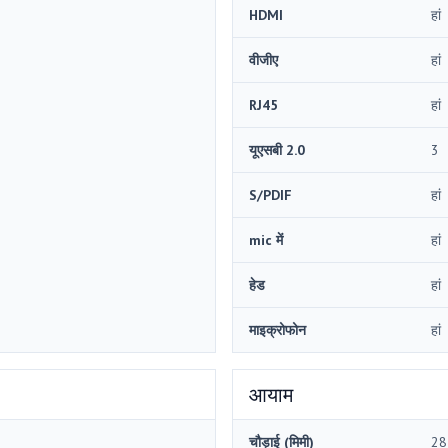
HDMI
हां
वीजीए
हां
RJ45
हां
यूएसबी 2.0
3
S/PDIF
हां
mic में
हां
हेड
हां
माइक्रोफोन
हां
आयाम
चौड़ाई (मिमी)
28