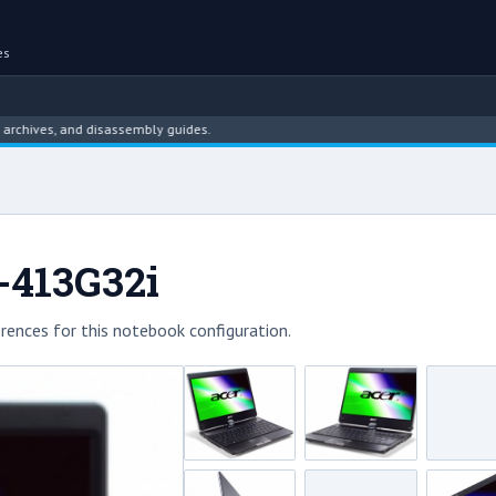
es
es, and disassembly guides.
-413G32i
rences for this notebook configuration.