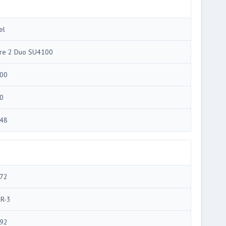
el
re 2 Duo SU4100
00
0
48
72
R-3
92