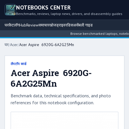
NOTEBOOKS CENTER
Benchmarks, reviews, laptop news, drivers, and disassembly guides
घर
कैटलॉग
Hub
Review
समाचार
खोज
ड्राइवर
डिसअसेंबली गाइड
Browse benchmarked laptops, notebook i
घर
/
Acer
/
Acer Aspire 6920G-6A2G25Mn
लैपटॉप कार्ड
Acer Aspire 6920G-
6A2G25Mn
Benchmark data, technical specifications, and photo
references for this notebook configuration.