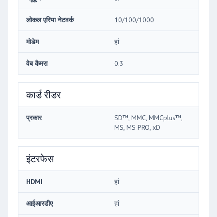
लोकल एरिया नेटवर्क
10/100/1000
मोडेम
हां
वेब कैमरा
0.3
कार्ड रीडर
प्रकार
SD™, MMC, MMCplus™,
MS, MS PRO, xD
इंटरफेस
HDMI
हां
आईआरडीए
हां