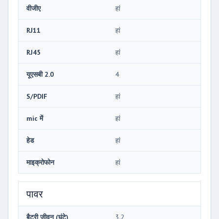
वीजीए
हां
RJ11
हां
RJ45
हां
यूएसबी 2.0
4
S/PDIF
हां
mic में
हां
हेड
हां
माइक्रोफोन
हां
पावर
बैटरी जीवन (घंटे)
3.2