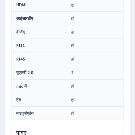
HDMI
हां
आईआरडीए
हां
वीजीए
हां
RJ11
हां
RJ45
हां
यूएसबी 2.0
3
mic में
हां
हेड
हां
माइक्रोफोन
हां
पावर