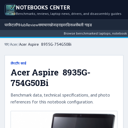
NOTEBOOKS CENTER
Benchmarks, reviews, laptop news, drivers, and disassembly guides
घर
कैटलॉग
Hub
Review
समाचार
खोज
ड्राइवर
डिसअसेंबली गाइड
Browse benchmarked laptops, notebook intel
घर
/
Acer
/
Acer Aspire 8935G-754G50Bi
लैपटॉप कार्ड
Acer Aspire 8935G-
754G50Bi
Benchmark data, technical specifications, and photo
references for this notebook configuration.