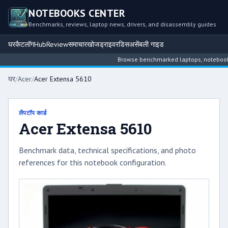
NOTEBOOKS CENTER
Benchmarks, reviews, laptop news, drivers, and disassembly guides
घर
कैटलॉग
Hub
Review
समाचार
खोज
ड्राइवर
डिसअसेंबली गाइड
Browse benchmarked laptops, notebook int
घर
/
Acer
/
Acer Extensa 5610
लैपटॉप कार्ड
Acer Extensa 5610
Benchmark data, technical specifications, and photo
references for this notebook configuration.