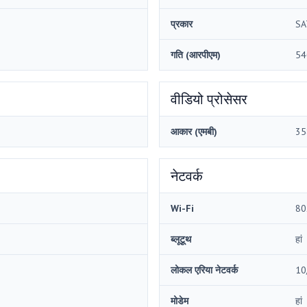
प्रकार
SA
गति (आरपीएम)
54
वीडियो प्रोसेसर
आकार (एमबी)
35
नेटवर्क
Wi-Fi
80
ब्लूटूथ
हां
लोकल एरिया नेटवर्क
10
मोडेम
हां