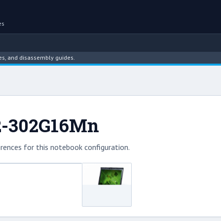
es
d disassembly guides.
92-302G16Mn
rences for this notebook configuration.