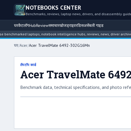
NOTEBOOKS CENTER
Benchmarks, reviews, laptop news, drivers, and disassembly guid
घर
कैटलॉग
Hub
Review
समाचार
खोज
ड्राइवर
डिसअसेंबली गाइड
hmarked laptops, notebook intelligence hubs, reviews, news, driver archives, an
घर
/
Acer
/
Acer TravelMate 6492-302G16Mn
लैपटॉप कार्ड
Acer TravelMate 64
Benchmark data, technical specifications, and photo refe