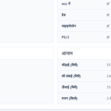
mic में
हां
हेड
हां
माइक्रोफोन
हां
PS/2
हां
आयाम
चौड़ाई (मिमी)
33
की लंबाई (मिमी)
24
ऊँचाई (मिमी)
35
वजन (किलो)
2.