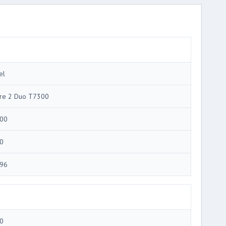
el
re 2 Duo T7300
00
0
96
0