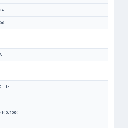
TA
00
8
2.11g
/100/1000