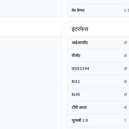
वेब कैमरा
0.
इंटरफेस
आईआरडीए
हां
वीजीए
हां
IEEE1394
हां
RJ11
हां
RJ45
हां
टीवी आउट
हां
यूएसबी 2.0
3