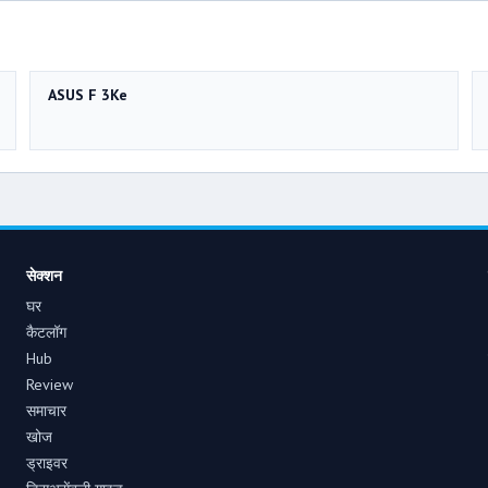
ASUS F 3Ke
सेक्शन
घर
कैटलॉग
Hub
Review
समाचार
खोज
ड्राइवर