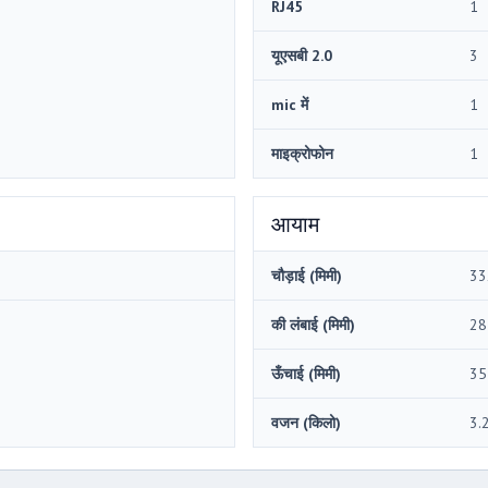
RJ45
1
यूएसबी 2.0
3
mic में
1
माइक्रोफोन
1
आयाम
चौड़ाई (मिमी)
33
की लंबाई (मिमी)
28
ऊँचाई (मिमी)
35
वजन (किलो)
3.