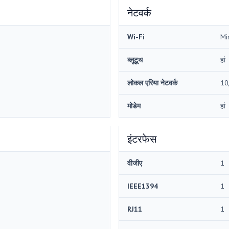
नेटवर्क
Wi-Fi
Mi
ब्लूटूथ
हां
लोकल एरिया नेटवर्क
10
मोडेम
हां
इंटरफेस
वीजीए
1
IEEE1394
1
RJ11
1