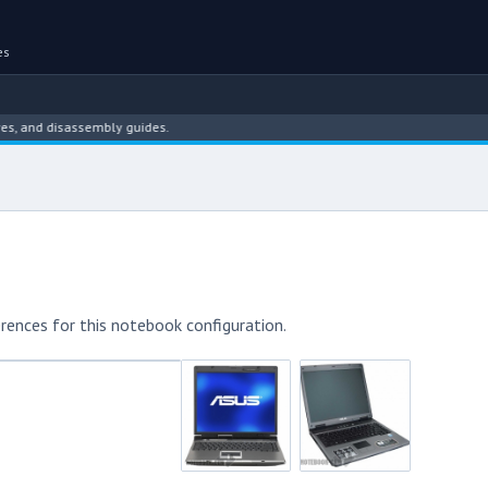
es
nd disassembly guides.
rences for this notebook configuration.