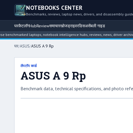
NOTEBOOKS CENTER
Benchmarks, reviews, laptop news, drivers, and disassembly guid
घर
कैटलॉग
Hub
Review
समाचार
खोज
ड्राइवर
डिसअसेंबली गाइड
chmarked laptops, notebook intelligence hubs, reviews, news, driver archives, a
घर
/
ASUS
/
ASUS A 9 Rp
लैपटॉप कार्ड
ASUS A 9 Rp
Benchmark data, technical specifications, and photo refe