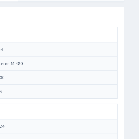
el
leron M 480
00
3
24