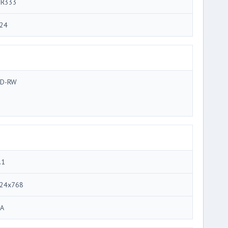
R333
24
D-RW
.1
24x768
A