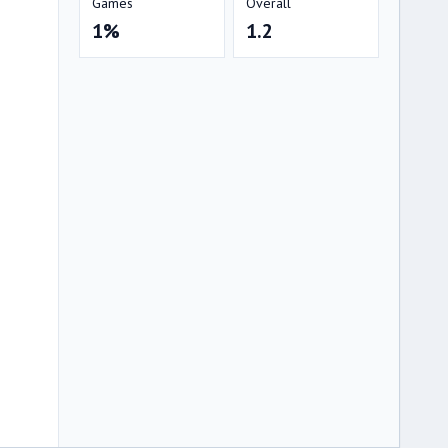
Games
Overall
1%
1.2