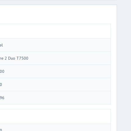
el
re 2 Duo T7500
00
0
96
0