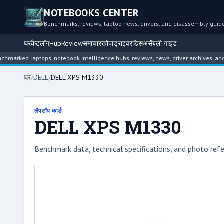
NOTEBOOKS CENTER
Benchmarks, reviews, laptop news, drivers, and disassembly guid
घर
कैटलॉग
Hub
Review
समाचार
खोज
ड्राइवर
डिसअसेंबली गाइड
d laptops, notebook intelligence hubs, reviews, news, driver archives, and disa
घर
/
DELL
/
DELL XPS M1330
लैपटॉप कार्ड
DELL XPS M1330
Benchmark data, technical specifications, and photo refe