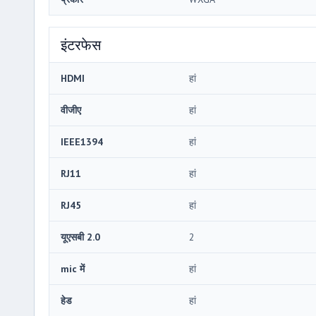
इंटरफेस
HDMI
हां
वीजीए
हां
IEEE1394
हां
RJ11
हां
RJ45
हां
यूएसबी 2.0
2
mic में
हां
हेड
हां