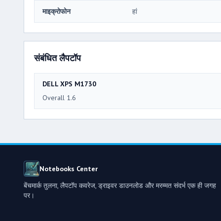
माइक्रोफोन
हां
संबंधित लैपटॉप
DELL XPS M1730
Overall 1.6
Notebooks Center
बेंचमार्क तुलना, लैपटॉप कवरेज, ड्राइवर डाउनलोड और मरम्मत संदर्भ एक ही जगह
पर।