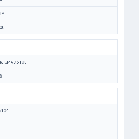
TA
00
tel GMA X3100
8
/100