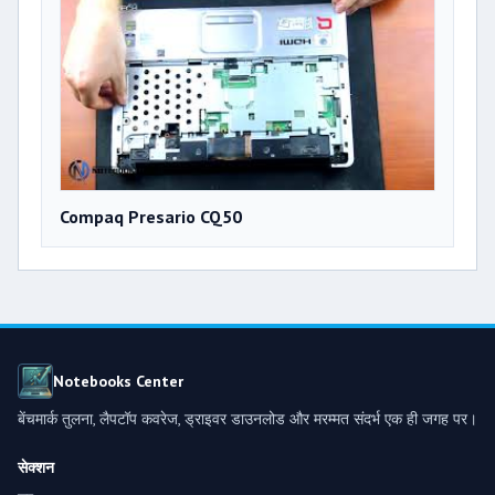
Compaq Presario CQ50
Notebooks Center
बेंचमार्क तुलना, लैपटॉप कवरेज, ड्राइवर डाउनलोड और मरम्मत संदर्भ एक ही जगह पर।
सेक्शन