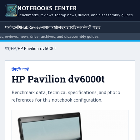
NOTEBOOKS CENTER
Benchmarks, reviews, laptop news, drivers, and disassembly guides
घर
कैटलॉग
Hub
Review
समाचार
खोज
ड्राइवर
डिसअसेंबली गाइड
reviews, news, driver archives, and disassembly guides.
घर
/
HP
/
HP Pavilion dv6000t
लैपटॉप कार्ड
HP Pavilion dv6000t
Benchmark data, technical specifications, and photo
references for this notebook configuration.