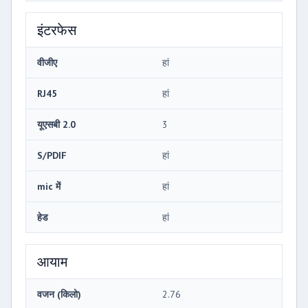
इंटरफेस
वीजीए
हां
RJ45
हां
यूएसबी 2.0
3
S/PDIF
हां
mic में
हां
हेड
हां
आयाम
वजन (किलो)
2.76