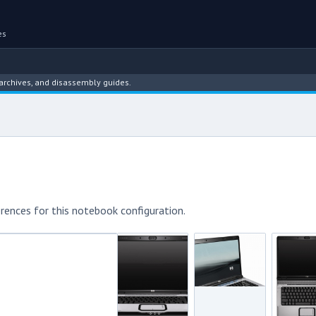
es
ves, and disassembly guides.
rences for this notebook configuration.