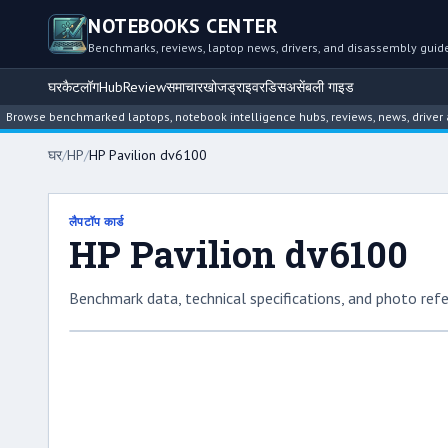
NOTEBOOKS CENTER
Benchmarks, reviews, laptop news, drivers, and disassembly guid
घर
कैटलॉग
Hub
Review
समाचार
खोज
ड्राइवर
डिसअसेंबली गाइड
se benchmarked laptops, notebook intelligence hubs, reviews, news, driver archi
घर
/
HP
/
HP Pavilion dv6100
लैपटॉप कार्ड
HP Pavilion dv6100
Benchmark data, technical specifications, and photo refe