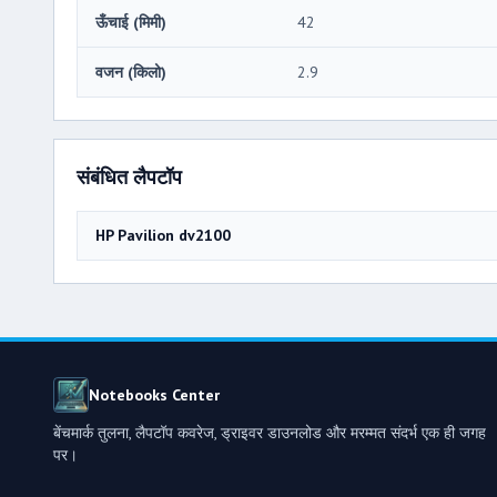
ऊँचाई (मिमी)
42
वजन (किलो)
2.9
संबंधित लैपटॉप
HP Pavilion dv2100
Notebooks Center
बेंचमार्क तुलना, लैपटॉप कवरेज, ड्राइवर डाउनलोड और मरम्मत संदर्भ एक ही जगह
पर।