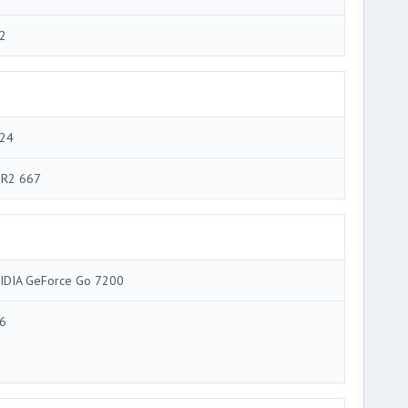
2
24
R2 667
IDIA GeForce Go 7200
6