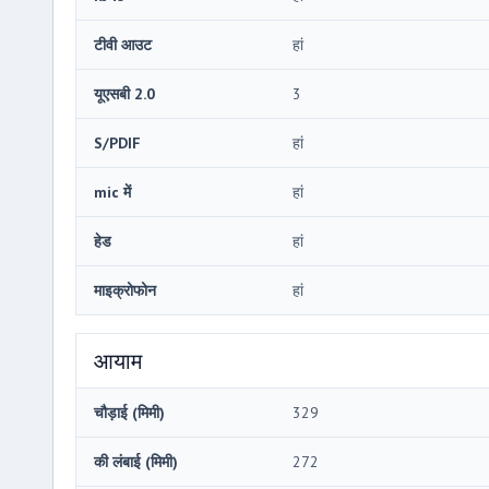
टीवी आउट
हां
यूएसबी 2.0
3
S/PDIF
हां
mic में
हां
हेड
हां
माइक्रोफोन
हां
आयाम
चौड़ाई (मिमी)
329
की लंबाई (मिमी)
272