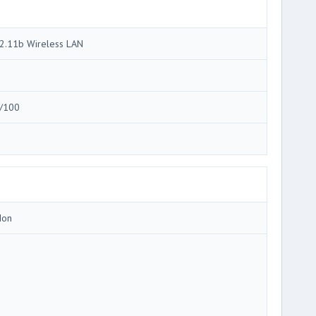
2.11b Wireless LAN
/100
Ion