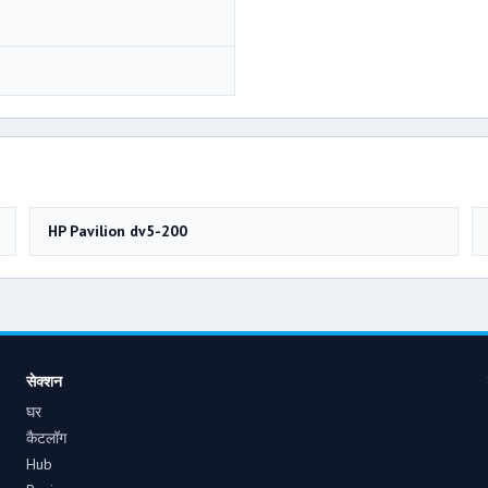
HP Pavilion dv5-200
सेक्शन
घर
कैटलॉग
Hub