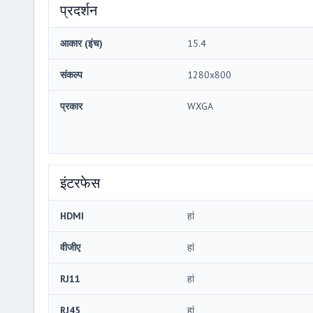
प्रदर्शन
आकार (इंच)
15.4
संकल्प
1280x800
प्रकार
WXGA
इंटरफेस
HDMI
हां
वीजीए
हां
RJ11
हां
RJ45
हां