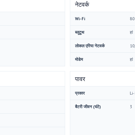
नेटवर्क
Wi-Fi
80
ब्लूटूथ
हां
लोकल एरिया नेटवर्क
10
मोडेम
हां
पावर
प्रकार
Li-
बैटरी जीवन (घंटे)
3