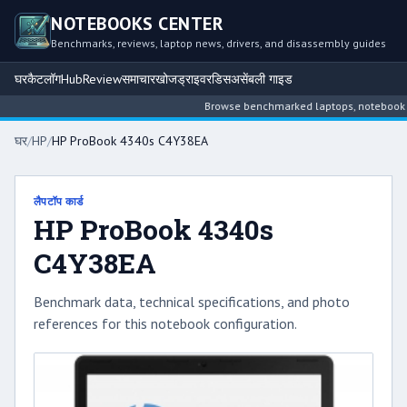
NOTEBOOKS CENTER
Benchmarks, reviews, laptop news, drivers, and disassembly guides
घर
कैटलॉग
Hub
Review
समाचार
खोज
ड्राइवर
डिसअसेंबली गाइड
Browse benchmarked laptops, notebook inte
घर
/
HP
/
HP ProBook 4340s C4Y38EA
लैपटॉप कार्ड
HP ProBook 4340s
C4Y38EA
Benchmark data, technical specifications, and photo
references for this notebook configuration.