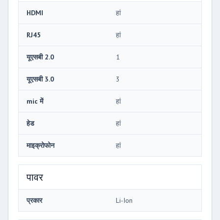
HDMI
हां
RJ45
हां
यूएसबी 2.0
1
यूएसबी 3.0
3
mic में
हां
हेड
हां
माइक्रोफोन
हां
पावर
प्रकार
Li-Ion