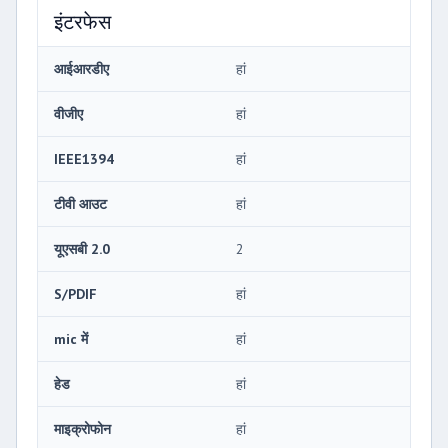
इंटरफेस
आईआरडीए
हां
वीजीए
हां
IEEE1394
हां
टीवी आउट
हां
यूएसबी 2.0
2
S/PDIF
हां
mic में
हां
हेड
हां
माइक्रोफोन
हां