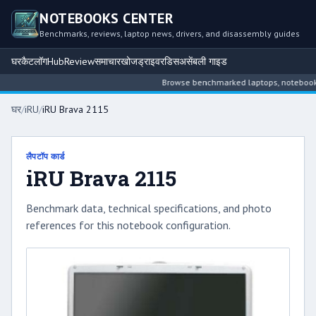
NOTEBOOKS CENTER
Benchmarks, reviews, laptop news, drivers, and disassembly guides
घर
कैटलॉग
Hub
Review
समाचार
खोज
ड्राइवर
डिसअसेंबली गाइड
Browse benchmarked laptops, notebook int
घर
/
iRU
/
iRU Brava 2115
लैपटॉप कार्ड
iRU Brava 2115
Benchmark data, technical specifications, and photo
references for this notebook configuration.