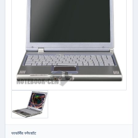
परफॉर्मेंस स्नैपशॉट