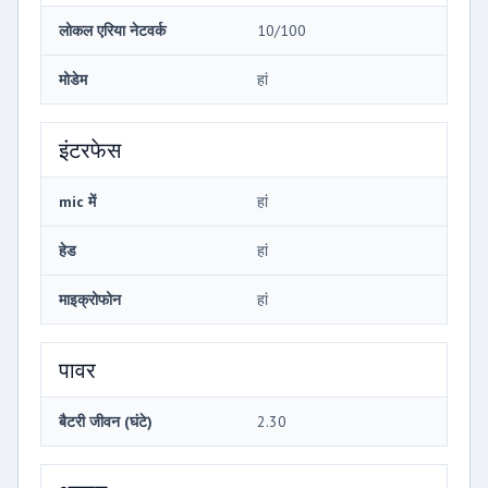
लोकल एरिया नेटवर्क
10/100
मोडेम
हां
इंटरफेस
mic में
हां
हेड
हां
माइक्रोफोन
हां
पावर
बैटरी जीवन (घंटे)
2.30