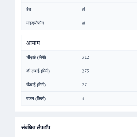
हेड
हां
माइक्रोफोन
हां
आयाम
चौड़ाई (मिमी)
312
की लंबाई (मिमी)
273
ऊँचाई (मिमी)
27
वजन (किलो)
3
संबंधित लैपटॉप