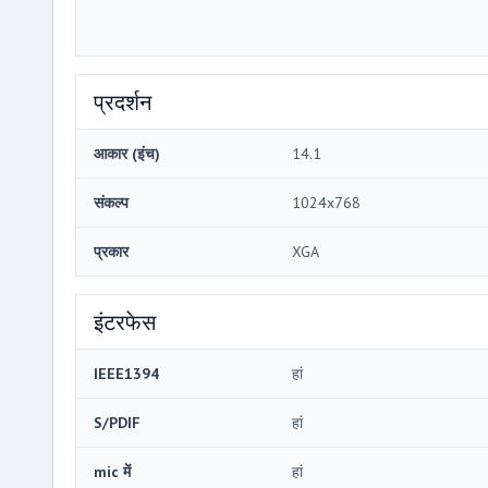
प्रदर्शन
आकार (इंच)
14.1
संकल्प
1024x768
प्रकार
XGA
इंटरफेस
IEEE1394
हां
S/PDIF
हां
mic में
हां