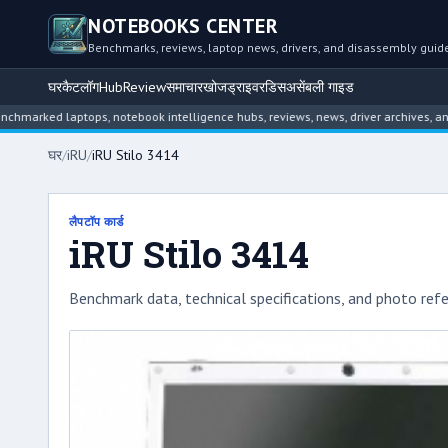
NOTEBOOKS CENTER
Benchmarks, reviews, laptop news, drivers, and disassembly guid
घर
कैटलॉग
Hub
Review
समाचार
खोज
ड्राइवर
डिसअसेंबली गाइड
ed laptops, notebook intelligence hubs, reviews, news, driver archives, and dis
घर
/
iRU
/
iRU Stilo 3414
लैपटॉप कार्ड
iRU Stilo 3414
Benchmark data, technical specifications, and photo refe