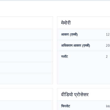
मेमोरी
आकार (एमबी)
12
अधिकतम आकार (एमबी)
20
स्लॉट
2
वीडियो प्रोसेसर
चिपसेट
In