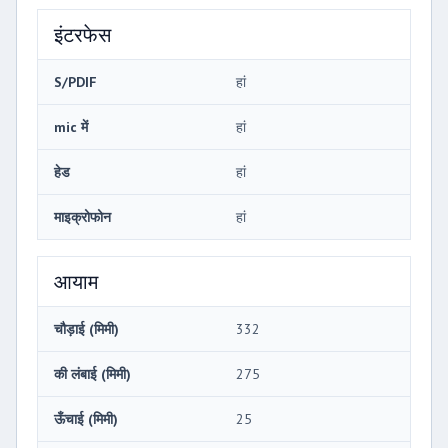
इंटरफेस
S/PDIF
हां
mic में
हां
हेड
हां
माइक्रोफोन
हां
आयाम
चौड़ाई (मिमी)
332
की लंबाई (मिमी)
275
ऊँचाई (मिमी)
25