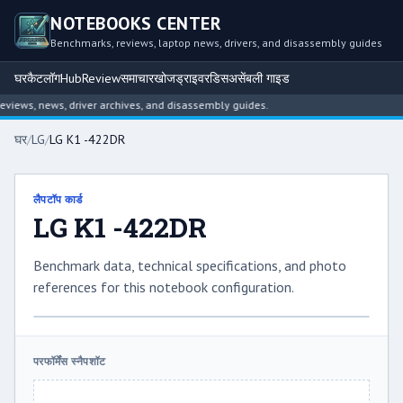
NOTEBOOKS CENTER
Benchmarks, reviews, laptop news, drivers, and disassembly guides
घर
कैटलॉग
Hub
Review
समाचार
खोज
ड्राइवर
डिसअसेंबली गाइड
iews, news, driver archives, and disassembly guides.
घर
/
LG
/
LG K1 -422DR
लैपटॉप कार्ड
LG K1 -422DR
Benchmark data, technical specifications, and photo
references for this notebook configuration.
परफॉर्मेंस स्नैपशॉट