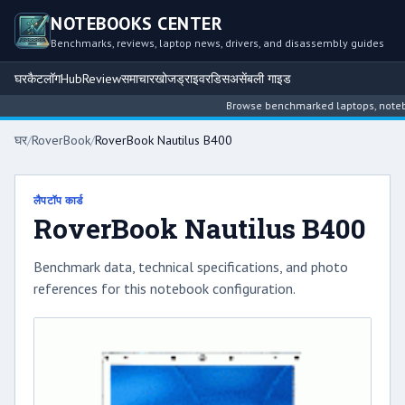
NOTEBOOKS CENTER
Benchmarks, reviews, laptop news, drivers, and disassembly guides
घर
कैटलॉग
Hub
Review
समाचार
खोज
ड्राइवर
डिसअसेंबली गाइड
Browse benchmarked laptops, notebook
घर
/
RoverBook
/
RoverBook Nautilus B400
लैपटॉप कार्ड
RoverBook Nautilus B400
Benchmark data, technical specifications, and photo
references for this notebook configuration.