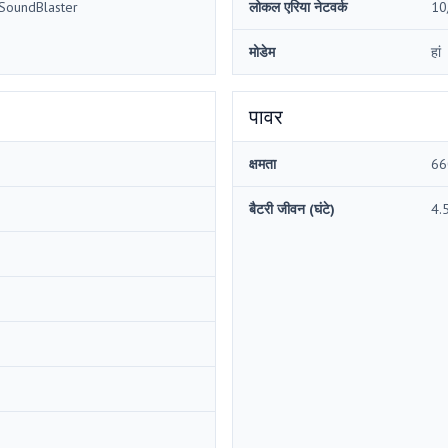
 SoundBlaster
लोकल एरिया नेटवर्क
10
मोडेम
हां
पावर
क्षमता
66
बैटरी जीवन (घंटे)
4.