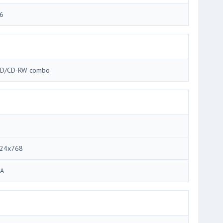
6
D/CD-RW combo
24x768
A