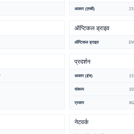
आकार (एमबी)
25
ऑप्टिकल ड्राइव
ऑप्टिकल ड्राइव
DV
प्रदर्शन
P
आकार (इंच)
15
संकल्प
10
प्रकार
XG
नेटवर्क