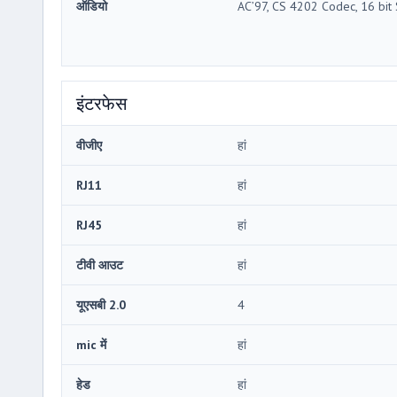
ऑडियो
AC’97, CS 4202 Codec, 16 bit
इंटरफेस
वीजीए
हां
RJ11
हां
RJ45
हां
टीवी आउट
हां
यूएसबी 2.0
4
mic में
हां
हेड
हां