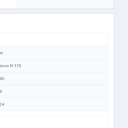
el
leron M 370
00
0
24