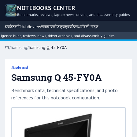
NOTEBOOKS CENTER
Benchmarks, reviews, laptop news, drivers, and disassembly guides
घर
कैटलॉग
Hub
Review
समाचार
खोज
ड्राइवर
डिसअसेंबली गाइड
nce hubs, reviews, news, driver archives, and disassembly guides.
घर
/
Samsung
/
Samsung Q 45-FY0A
लैपटॉप कार्ड
Samsung Q 45-FY0A
Benchmark data, technical specifications, and photo
references for this notebook configuration.