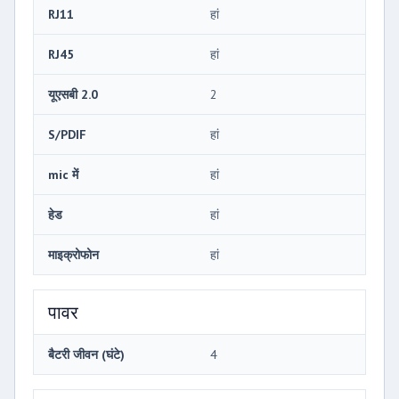
RJ11
हां
RJ45
हां
यूएसबी 2.0
2
S/PDIF
हां
mic में
हां
हेड
हां
माइक्रोफोन
हां
पावर
बैटरी जीवन (घंटे)
4