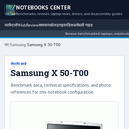
NOTEBOOKS CENTER
Benchmarks, reviews, laptop news, drivers, and disassembly guides
घर
कैटलॉग
Hub
Review
समाचार
खोज
ड्राइवर
डिसअसेंबली गाइड
Browse benchmarked laptops, notebook inte
घर
/
Samsung
/
Samsung X 50-T00
लैपटॉप कार्ड
Samsung X 50-T00
Benchmark data, technical specifications, and photo
references for this notebook configuration.