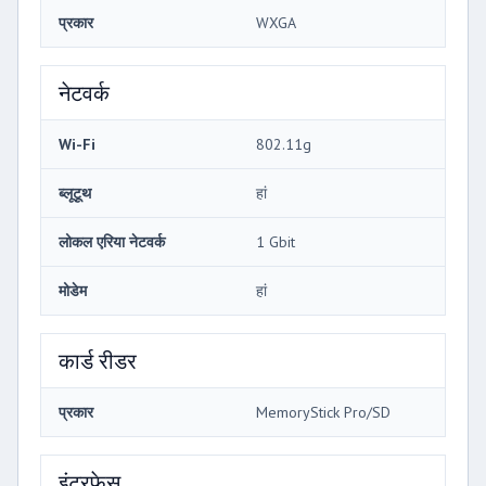
प्रकार
WXGA
नेटवर्क
Wi-Fi
802.11g
ब्लूटूथ
हां
लोकल एरिया नेटवर्क
1 Gbit
मोडेम
हां
कार्ड रीडर
प्रकार
MemoryStick Pro/SD
इंटरफेस