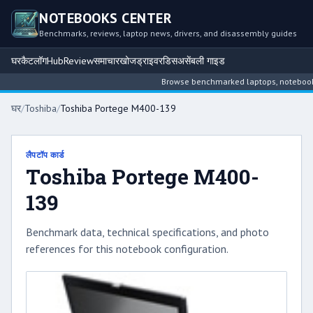
NOTEBOOKS CENTER
Benchmarks, reviews, laptop news, drivers, and disassembly guides
घर
कैटलॉग
Hub
Review
समाचार
खोज
ड्राइवर
डिसअसेंबली गाइड
Browse benchmarked laptops, notebook in
घर
/
Toshiba
/
Toshiba Portege M400-139
लैपटॉप कार्ड
Toshiba Portege M400-
139
Benchmark data, technical specifications, and photo
references for this notebook configuration.