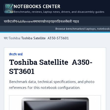
NOTEBOOKS CENTER
Benchmarks, reviews, laptop news, drivers, and disassembly guides
घर
कैटलॉग
Hub
Review
समाचार
खोज
ड्राइवर
डिसअसेंबली गाइड
Browse benchmarked laptops, notebook inte
घर
/
Toshiba
/
Toshiba Satellite A350-ST3601
लैपटॉप कार्ड
Toshiba Satellite A350-
ST3601
Benchmark data, technical specifications, and photo
references for this notebook configuration.