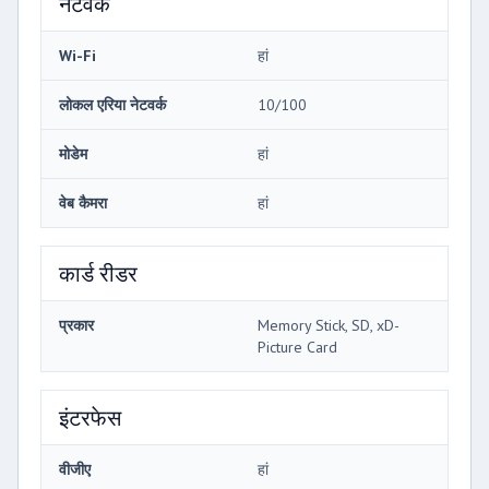
नेटवर्क
Wi-Fi
हां
लोकल एरिया नेटवर्क
10/100
मोडेम
हां
वेब कैमरा
हां
कार्ड रीडर
प्रकार
Memory Stick, SD, xD-
Picture Card
इंटरफेस
वीजीए
हां