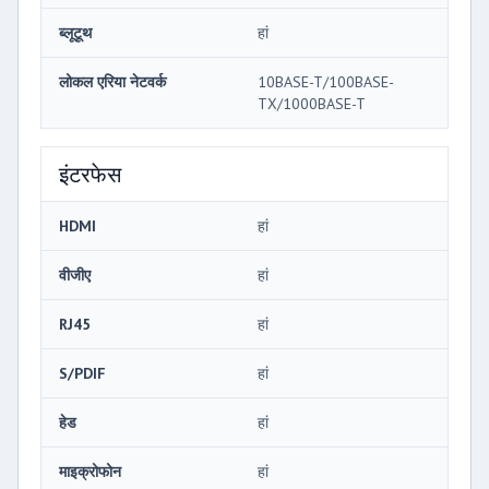
ब्लूटूथ
हां
लोकल एरिया नेटवर्क
10BASE-T/100BASE-
TX/1000BASE-T
इंटरफेस
HDMI
हां
वीजीए
हां
RJ45
हां
S/PDIF
हां
हेड
हां
माइक्रोफोन
हां