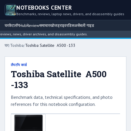
NOTEBOOKS CENTER
Benchmarks, reviews, laptop news, drivers, and disassembly guides
घर
कैटलॉग
Hub
Review
समाचार
खोज
ड्राइवर
डिसअसेंबली गाइड
iews, news, driver archives, and disassembly guides.
घर
/
Toshiba
/
Toshiba Satellite A500 -133
लैपटॉप कार्ड
Toshiba Satellite A500
-133
Benchmark data, technical specifications, and photo
references for this notebook configuration.