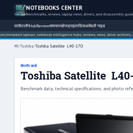
NOTEBOOKS CENTER
Benchmarks, reviews, laptop news, drivers, and disassembly guid
घर
कैटलॉग
Hub
Review
समाचार
खोज
ड्राइवर
डिसअसेंबली गाइड
rked laptops, notebook intelligence hubs, reviews, news, driver archives, and di
घर
/
Toshiba
/
Toshiba Satellite L40-17O
लैपटॉप कार्ड
Toshiba Satellite L40
Benchmark data, technical specifications, and photo refe