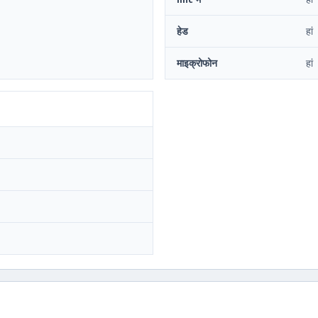
हेड
हां
माइक्रोफोन
हां