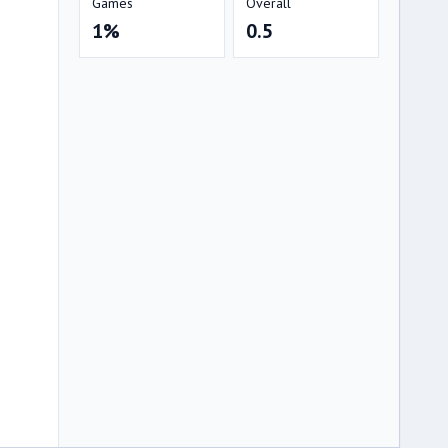
Games
Overall
1%
0.5