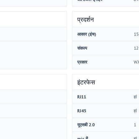
प्रदर्शन
आकार (इंच)
15
संकल्प
12
प्रकार
W
इंटरफेस
RJ11
हां
RJ45
हां
यूएसबी 2.0
1
mic में
हां