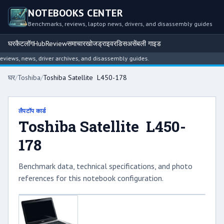
NOTEBOOKS CENTER
Benchmarks, reviews, laptop news, drivers, and disassembly guides
घर
कैटलॉग
Hub
Review
समाचार
खोज
ड्राइवर
डिसअसेंबली गाइड
iews, news, driver archives, and disassembly guides.
घर
/
Toshiba
/
Toshiba Satellite L450-178
लैपटॉप कार्ड
Toshiba Satellite L450-
178
Benchmark data, technical specifications, and photo
references for this notebook configuration.