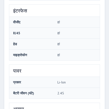
इंटरफेस
वीजीए
हां
RJ45
हां
हेड
हां
माइक्रोफोन
हां
पावर
प्रकार
Li-Ion
बैटरी जीवन (घंटे)
2.45
आयाम