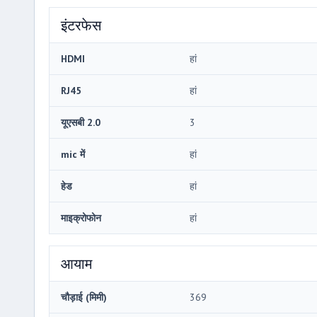
इंटरफेस
HDMI
हां
RJ45
हां
यूएसबी 2.0
3
mic में
हां
हेड
हां
माइक्रोफोन
हां
आयाम
चौड़ाई (मिमी)
369