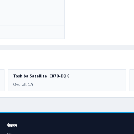
Toshiba Satellite C870-DQK
Overall 1.9
सेक्शन