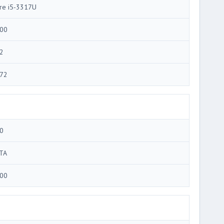
re i5-3317U
00
2
72
0
TA
00