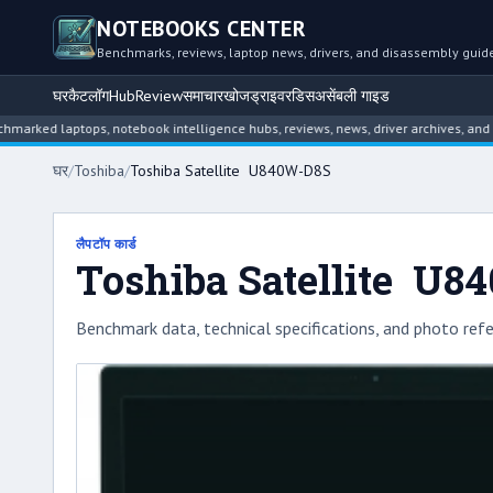
NOTEBOOKS CENTER
Benchmarks, reviews, laptop news, drivers, and disassembly guid
घर
कैटलॉग
Hub
Review
समाचार
खोज
ड्राइवर
डिसअसेंबली गाइड
laptops, notebook intelligence hubs, reviews, news, driver archives, and disass
घर
/
Toshiba
/
Toshiba Satellite U840W-D8S
लैपटॉप कार्ड
Toshiba Satellite U
Benchmark data, technical specifications, and photo refe