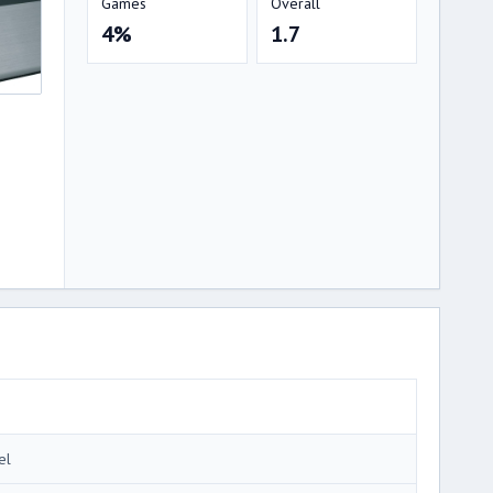
Games
Overall
4%
1.7
el