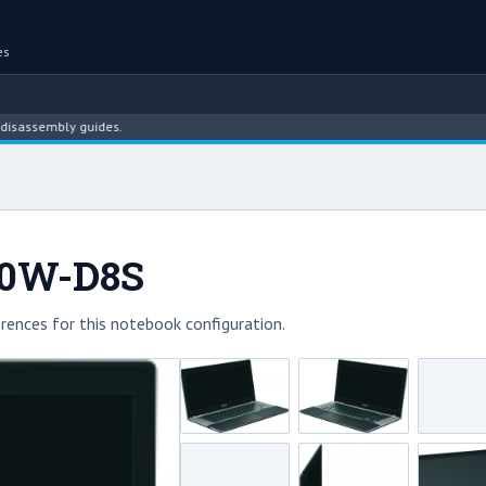
es
embly guides.
840W-D8S
rences for this notebook configuration.