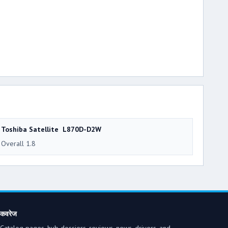
Toshiba Satellite L870D-D2W
Overall 1.8
कवरेज