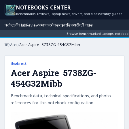
NOTEBOOKS CENTER
Benchmarks, reviews, laptop news, drivers, and disassembly guides
घर
कैटलॉग
Hub
Review
समाचार
खोज
ड्राइवर
डिसअसेंबली गाइड
Browse benchmarked laptops, notebook int
घर
/
Acer
/
Acer Aspire 5738ZG-454G32Mibb
लैपटॉप कार्ड
Acer Aspire 5738ZG-
454G32Mibb
Benchmark data, technical specifications, and photo
references for this notebook configuration.