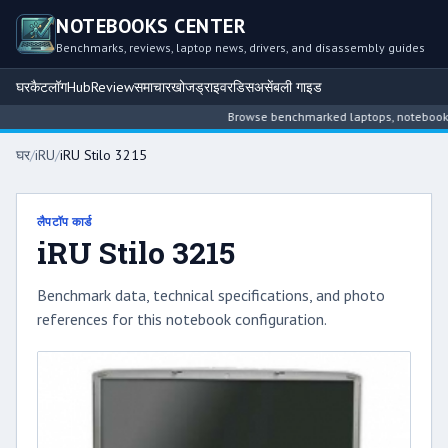
NOTEBOOKS CENTER
Benchmarks, reviews, laptop news, drivers, and disassembly guides
घर
कैटलॉग
Hub
Review
समाचार
खोज
ड्राइवर
डिसअसेंबली गाइड
Browse benchmarked laptops, notebook int
घर
/
iRU
/
iRU Stilo 3215
लैपटॉप कार्ड
iRU Stilo 3215
Benchmark data, technical specifications, and photo
references for this notebook configuration.