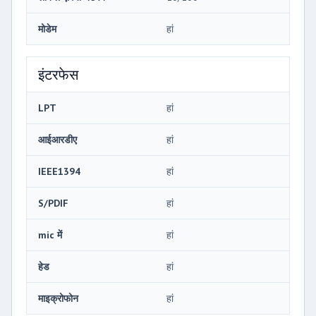
मोडेम
हां
इंटरफेस
LPT
हां
आईआरडीए
हां
IEEE1394
हां
S/PDIF
हां
mic में
हां
हेड
हां
माइक्रोफोन
हां