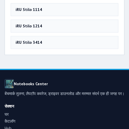
iRU Stilo 1114
iRU Stilo 1214
iRU Stilo 3414
Notebooks Center
बेंचमार्क तुलना, लैपटॉप कवरेज, ड्राइवर डाउनलोड और मरम्मत संदर्भ एक ही जगह पर।
सेक्शन
घर
कैटलॉग
Hub