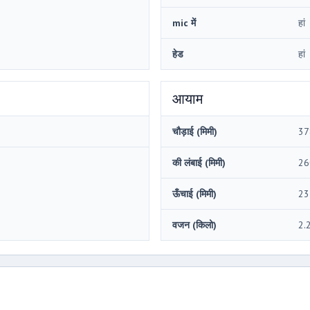
mic में
हां
हेड
हां
आयाम
चौड़ाई (मिमी)
37
की लंबाई (मिमी)
26
ऊँचाई (मिमी)
23
वजन (किलो)
2.