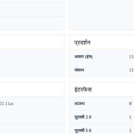
प्रदर्शन
आकार (इंच)
15
संकल्प
13
इंटरफेस
802.11ac
HDMI
हां
यूएसबी 2.0
1
यूएसबी 3.0
1