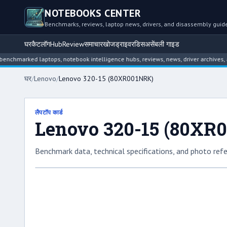
NOTEBOOKS CENTER
Benchmarks, reviews, laptop news, drivers, and disassembly guid
घर
कैटलॉग
Hub
Review
समाचार
खोज
ड्राइवर
डिसअसेंबली गाइड
arked laptops, notebook intelligence hubs, reviews, news, driver archives, and 
घर
/
Lenovo
/
Lenovo 320-15 (80XR001NRK)
लैपटॉप कार्ड
Lenovo 320-15 (80XR
Benchmark data, technical specifications, and photo refe