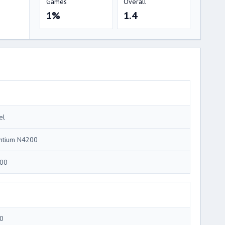
Games
Overall
1%
1.4
el
ntium N4200
00
0