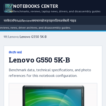
NOTEBOOKS CENTER
Benchmarks, reviews, laptop news, drivers, and disassembly guides
घर
कैटलॉग
Hub
Review
समाचार
खोज
ड्राइवर
डिसअसेंबली गाइड
ews, news, driver archives, and disassembly guides.
घर
/
Lenovo
/
Lenovo G550 5K-B
लैपटॉप कार्ड
Lenovo G550 5K-B
Benchmark data, technical specifications, and photo
references for this notebook configuration.