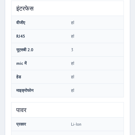
इंटरफेस
वीजीए
हां
RJ45
हां
यूएसबी 2.0
3
mic में
हां
हेड
हां
माइक्रोफोन
हां
पावर
प्रकार
Li-Ion