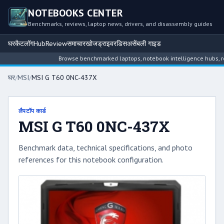
NOTEBOOKS CENTER
Benchmarks, reviews, laptop news, drivers, and disassembly guides
घर
कैटलॉग
Hub
Review
समाचार
खोज
ड्राइवर
डिसअसेंबली गाइड
Browse benchmarked laptops, notebook intelligence hubs, revie
घर
/
MSI
/
MSI G T60 0NC-437X
लैपटॉप कार्ड
MSI G T60 0NC-437X
Benchmark data, technical specifications, and photo
references for this notebook configuration.