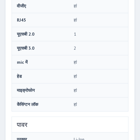
वीजीए
हां
RJ45
हां
यूएसबी 2.0
1
यूएसबी 3.0
2
mic में
हां
हेड
हां
माइक्रोफोन
हां
केंसिंग्टन लॉक
हां
पावर
प्रकार
Li-Ion