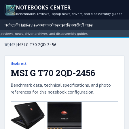
NOTEBOOKS CENTER
Benchmarks, reviews, laptop news, drivers, and disassembly guides
घर
कैटलॉग
Hub
Review
समाचार
खोज
ड्राइवर
डिसअसेंबली गाइड
views, news, driver archives, and disassembly guides.
घर
/
MSI
/
MSI G T70 2QD-2456
लैपटॉप कार्ड
MSI G T70 2QD-2456
Benchmark data, technical specifications, and photo
references for this notebook configuration.