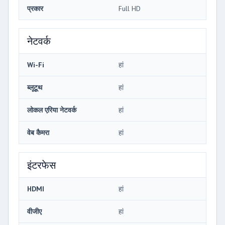
प्रकार
Full HD
नेटवर्क
Wi-Fi
हां
ब्लूटूथ
हां
लोकल एरिया नेटवर्क
हां
वेब कैमरा
हां
इंटरफेस
HDMI
हां
वीजीए
हां