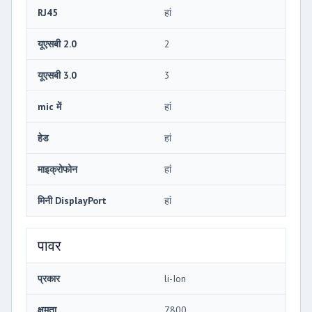
RJ45
हां
यूएसबी 2.0
2
यूएसबी 3.0
3
mic में
हां
हेड
हां
माइक्रोफोन
हां
मिनी DisplayPort
हां
पावर
प्रकार
li-Ion
क्षमता
7800