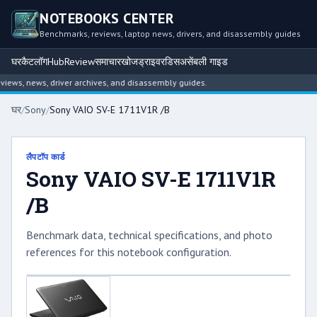
NOTEBOOKS CENTER
Benchmarks, reviews, laptop news, drivers, and disassembly guides
घर
कैटलॉग
Hub
Review
समाचार
खोज
ड्राइवर
डिसअसेंबली गाइड
ws, news, driver archives, and disassembly guides.
घर
/
Sony
/
Sony VAIO SV-E 1711V1R /B
लैपटॉप कार्ड
Sony VAIO SV-E 1711V1R
/B
Benchmark data, technical specifications, and photo
references for this notebook configuration.