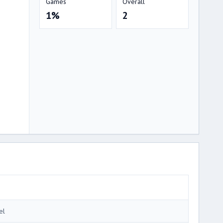
Games
Overall
1%
2
el