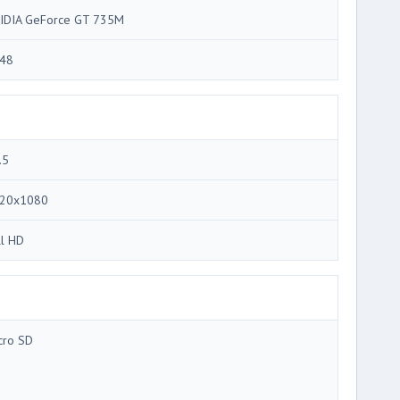
IDIA GeForce GT 735M
48
.5
20x1080
ll HD
cro SD