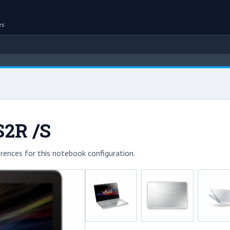
es
S2R /S
rences for this notebook configuration.