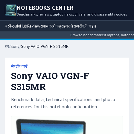
NOTEBOOKS CENTER
Benchmarks, reviews, laptop news, drivers, and disassembly guides
घर
कैटलॉग
Hub
Review
समाचार
खोज
ड्राइवर
डिसअसेंबली गाइड
Browse benchmarked laptops, notebook in
घर
/
Sony
/
Sony VAIO VGN-F S315MR
लैपटॉप कार्ड
Sony VAIO VGN-F
S315MR
Benchmark data, technical specifications, and photo
references for this notebook configuration.