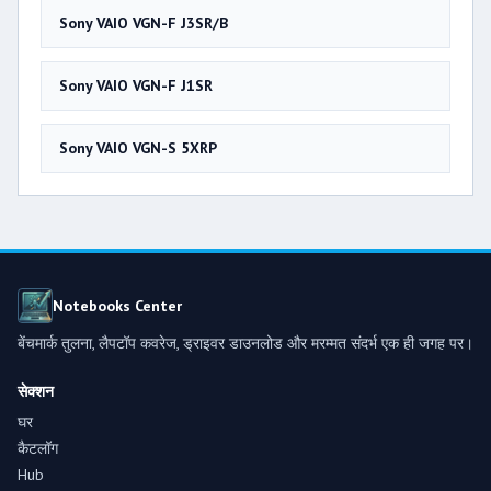
Sony VAIO VGN-F J3SR/B
Sony VAIO VGN-F J1SR
Sony VAIO VGN-S 5XRP
Notebooks Center
बेंचमार्क तुलना, लैपटॉप कवरेज, ड्राइवर डाउनलोड और मरम्मत संदर्भ एक ही जगह पर।
सेक्शन
घर
कैटलॉग
Hub