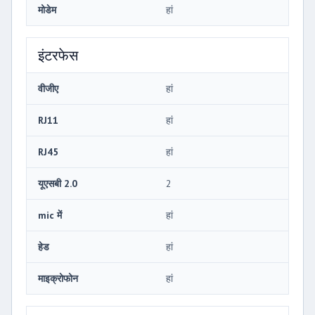
मोडेम
हां
इंटरफेस
वीजीए
हां
RJ11
हां
RJ45
हां
यूएसबी 2.0
2
mic में
हां
हेड
हां
माइक्रोफोन
हां