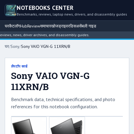
NOTEBOOKS CENTER
Benchmarks, reviews, laptop news, drivers, and disassembly guides
घर
कैटलॉग
Hub
Review
समाचार
खोज
ड्राइवर
डिसअसेंबली गाइड
iews, news, driver archives, and disassembly guides.
घर
/
Sony
/
Sony VAIO VGN-G 11XRN/B
लैपटॉप कार्ड
Sony VAIO VGN-G
11XRN/B
Benchmark data, technical specifications, and photo
references for this notebook configuration.