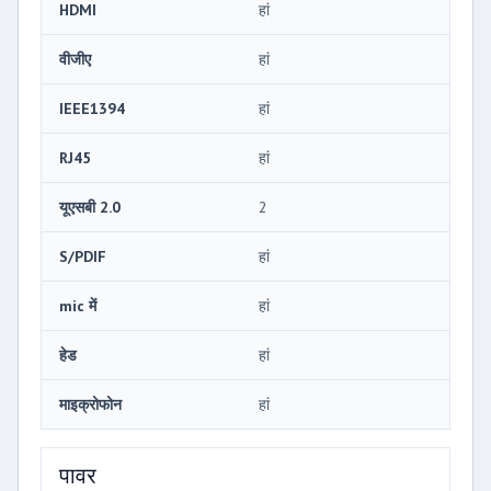
HDMI
हां
वीजीए
हां
IEEE1394
हां
RJ45
हां
यूएसबी 2.0
2
S/PDIF
हां
mic में
हां
हेड
हां
माइक्रोफोन
हां
पावर