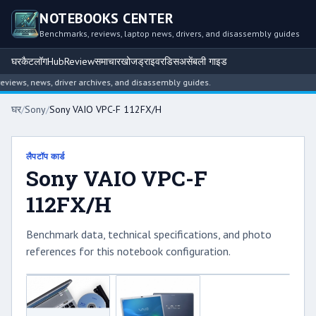
NOTEBOOKS CENTER
Benchmarks, reviews, laptop news, drivers, and disassembly guides
घर
कैटलॉग
Hub
Review
समाचार
खोज
ड्राइवर
डिसअसेंबली गाइड
ews, news, driver archives, and disassembly guides.
घर
/
Sony
/
Sony VAIO VPC-F 112FX/H
लैपटॉप कार्ड
Sony VAIO VPC-F
112FX/H
Benchmark data, technical specifications, and photo
references for this notebook configuration.