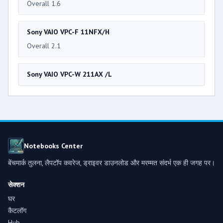
Overall 1.6
Sony VAIO VPC-F 11NFX/H
Overall 2.1
Sony VAIO VPC-W 211AX /L
Notebooks Center
बेंचमार्क तुलना, लैपटॉप कवरेज, ड्राइवर डाउनलोड और मरम्मत संदर्भ एक ही जगह पर।
सेक्शन
घर
कैटलॉग
Hub